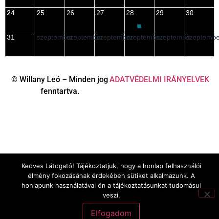
24
25
26
27
28
29
30
31
szeptember
szeptember
szeptember
szeptember
szeptember
szeptembe
© Willany Leó – Minden jog
ADATVÉDELMI IRÁNYELVEK
fenntartva.
Kedves Látogató! Tájékoztatjuk, hogy a honlap felhasználói
élmény fokozásának érdekében sütiket alkalmazunk. A
honlapunk használatával ön a tájékoztatásunkat tudomásul
veszi.
Elfogadom